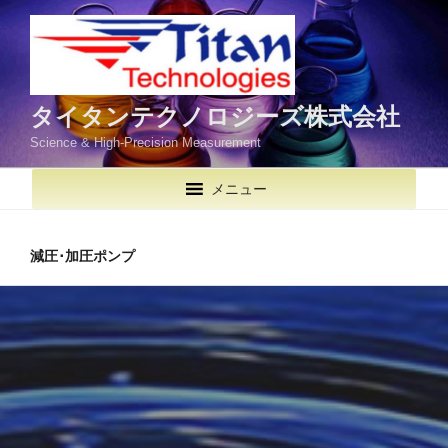
コ
ン
テ
ン
ツ
タイタンテクノロジーズ株式会社
へ
Science & High-Precision Measurement
ス
キ
メニュー
ッ
プ
減圧･加圧ポンプ