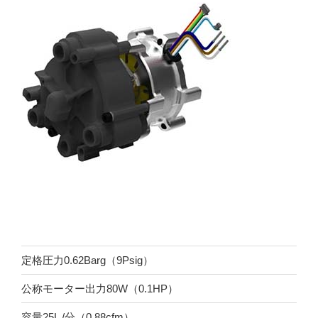
定格圧力0.62Barg（9Psig）
公称モーター出力80W（0.1HP）
容量25L /分（0.88cfm）