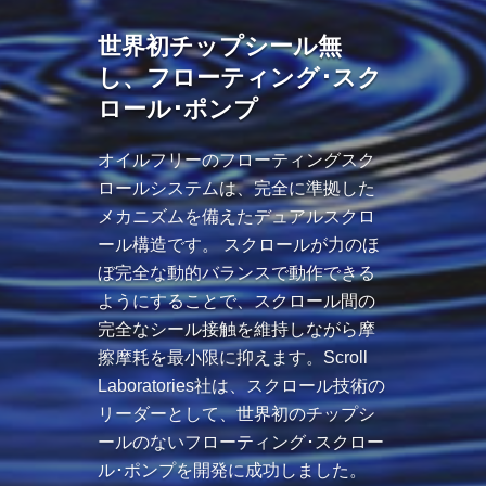
世界初チップシール無
し、フローティング･スク
ロール･ポンプ
オイルフリーのフローティングスク
ロールシステムは、完全に準拠した
メカニズムを備えたデュアルスクロ
ール構造です。 スクロールが力のほ
ぼ完全な動的バランスで動作できる
ようにすることで、スクロール間の
完全なシール接触を維持しながら摩
擦摩耗を最小限に抑えます。Scroll
Laboratories社は、スクロール技術の
リーダーとして、世界初のチップシ
ールのないフローティング･スクロー
ル･ポンプを開発に成功しました。