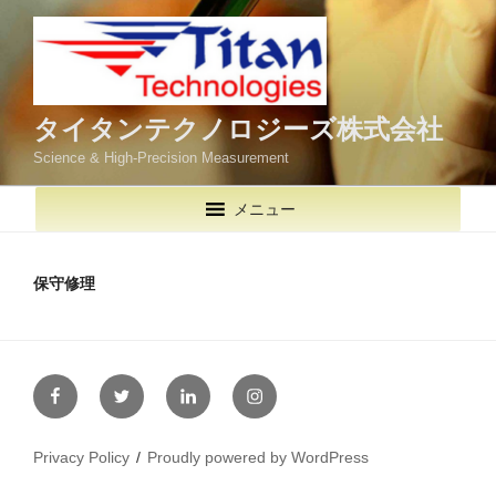
コ
ン
テ
ン
ツ
タイタンテクノロジーズ株式会社
へ
Science & High-Precision Measurement
ス
キ
メニュー
ッ
プ
保守修理
Facebook
Twitter
LinkedIn
Instagram
Privacy Policy
Proudly powered by WordPress