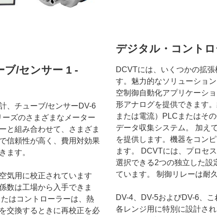
デジタル・コントロ
/センサー ​1 -
DCVTには、いくつかの拡
す。魅力的なソリューション
空制御自動化アプリケーション
形アナログを提供できます。
、チューブ/センサーDV-6
または電流）PLCまたはそ
リーズのさまざまなメーター
データ収集システム。 加えてD
ーと組み合わせて、さまざま
を提供します。機器をコンピ
で信頼性が高く、費用対効果
ます。 DCVTには、プロセ
きます。
選択できる2つの独立した設
ています。 制御リレーは耐
空気用に校正されています
係数は工場から入手できま
DV-4、DV-5およびDV-6
またはコントローラーは、熱
各レンジ用に特別に設計され
を交換するときに再校正を必