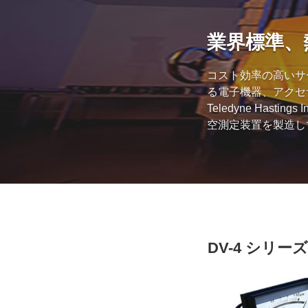
業界標準、
コスト効率の高いサ
る電子機器、アクセサ
Teledyne Has
空測定装置を製造し
DV-4 シリーズ