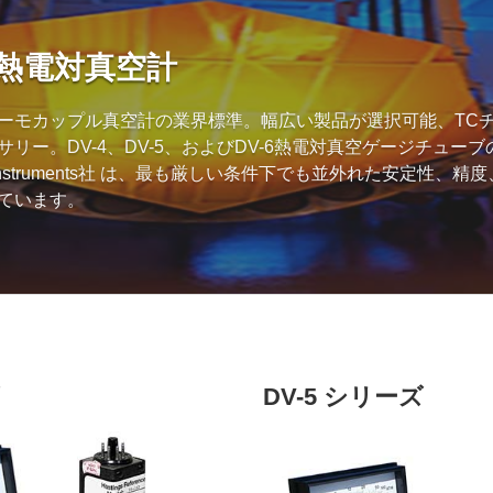
熱電対真空計
ーモカップル真空計の業界標準。幅広い製品が選択可能、TC
リー。DV-4、DV-5、およびDV-6熱電対真空ゲージチュー
tings Instruments社 は、最も厳しい条件下でも並外れた安定性
ています。
DV-5 シリーズ