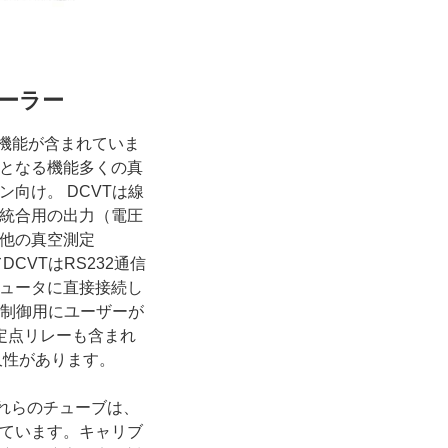
ーラー
張機能が含まれていま
となる機能多くの真
向け。 DCVTは線
統合用の出力（電圧
の他の真空測定
CVTはRS232通信
ュータに直接接続し
ス制御用にユーザーが
定点リレーも含まれ
久性があります。
、これらのチューブは、
ています。キャリブ