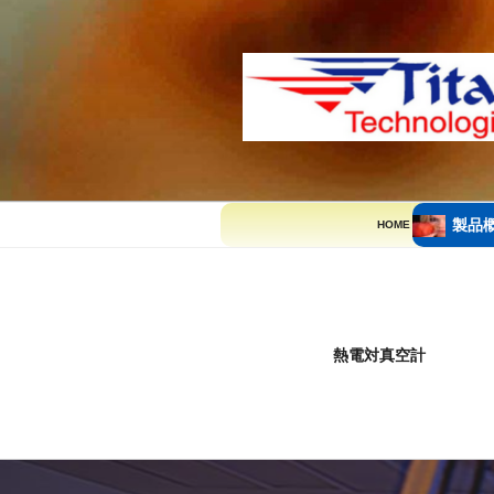
コ
ン
テ
ン
ツ
へ
ス
キ
ッ
製品
HOME
プ
熱電対真空計