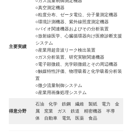
○ガス流量制御測定機器
○真空測定機器
○粒度分布、ゼータ電位、分子量測定機器
○環境計測機器、紫外線照度測定機器
○バイオ関連機器およびその分析装置
○放射線医学、心臓循環器向け医療診断支援
システム
主要実績
○産業用超音波リーク検出装置
○ガス分析装置、研究実験関連機器
○電子顕微鏡、光学顕微鏡とその周辺機器
○触媒特性評価、物理吸着と化学吸着分析装
置
○微少流量制御システム
○産業用画像処理システム
石油 化学 鉄鋼 繊維 製紙 電力 金
得意分野
属 窯業 ガス 鉄道 精密機器 半導
体 自動車 電気 医薬 食品