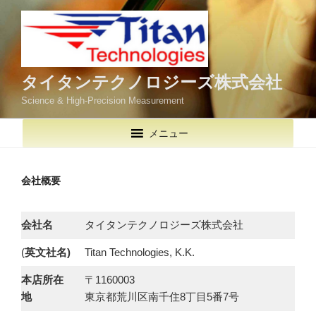
コ
ン
テ
ン
ツ
タイタンテクノロジーズ株式会社
へ
Science & High-Precision Measurement
ス
キ
メニュー
ッ
プ
会社概要
会社名
タイタンテクノロジーズ株式会社
(
英文社名)
Titan Technologies, K.K.
本店所在
〒1160003
地
東京都荒川区南千住8丁目5番7号